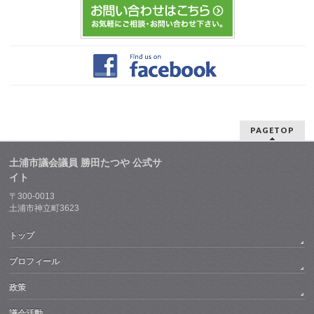
PAGETOP
土浦市議会議員 勝田たつや 公式サ
イト
〒300-0013
土浦市神立町3623
トップ
プロフィール
政策
議会活動