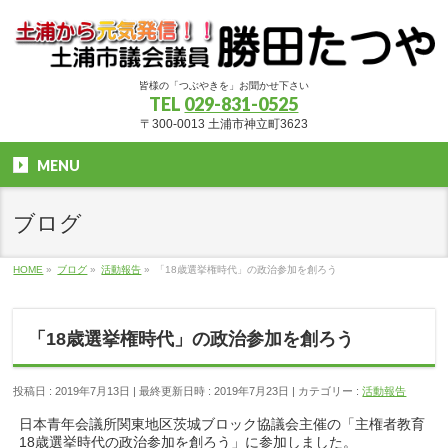
皆様の「つぶやきを」お聞かせ下さい
TEL
029-831-0525
〒300-0013 土浦市神立町3623
MENU
ブログ
HOME
»
ブログ
»
活動報告
»
「18歳選挙権時代」の政治参加を創ろう
「18歳選挙権時代」の政治参加を創ろう
投稿日 : 2019年7月13日
最終更新日時 : 2019年7月23日
カテゴリー :
活動報告
日本青年会議所関東地区茨城ブロック協議会主催の「主権者教育
18歳選挙時代の政治参加を創ろう」に参加しました。