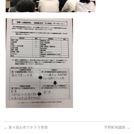
←
第４回お寺でキララ寄席
手野町祇園祭
→